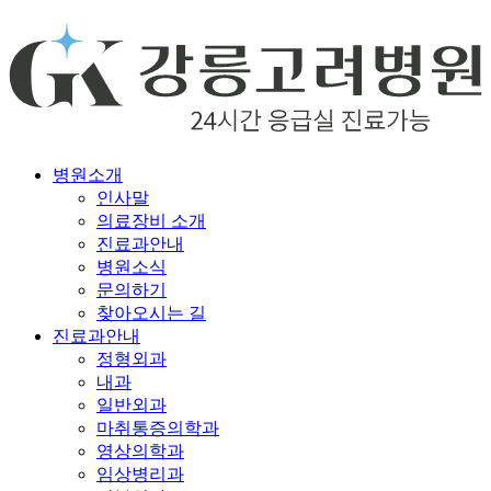
병원소개
인사말
의료장비 소개
진료과안내
병원소식
문의하기
찾아오시는 길
진료과안내
정형외과
내과
일반외과
마취통증의학과
영상의학과
임상병리과