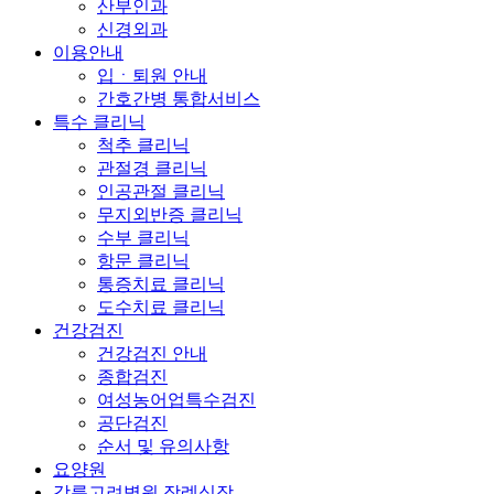
산부인과
신경외과
이용안내
입ㆍ퇴원 안내
간호간병 통합서비스
특수 클리닉
척추 클리닉
관절경 클리닉
인공관절 클리닉
무지외반증 클리닉
수부 클리닉
항문 클리닉
통증치료 클리닉
도수치료 클리닉
건강검진
건강검진 안내
종합검진
여성농어업특수검진
공단검진
순서 및 유의사항
요양원
강릉고려병원 장례식장