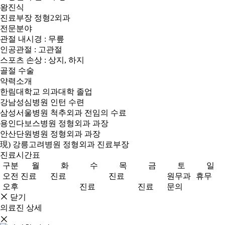
왕진식
진료부장
정형2외과
전문분야
관절 내시경 : 무릎
인공관절 : 고관절
스포츠 손상 : 상지, 하지
골절 수술
약력소개
한림대학교 의과대학 졸업
강남성심병원 인턴 수련
삼성서울병원 척추외과 전임의 수료
용인다보스병원 정형외과 과장
안산단원병원 정형외과 과장
現) 강릉고려병원 정형외과 진료부장
진료시간표
구분
월
화
수
목
금
토
일
오전
진료
진료
진료
원무과
휴무
오후
진료
진료
문의
닫기
의료진 상세