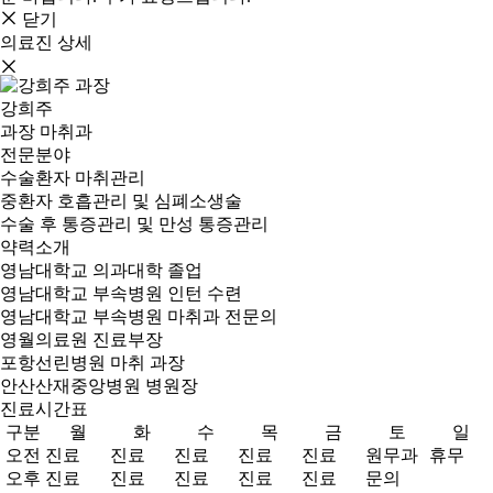
닫기
의료진 상세
강희주
과장
마취과
전문분야
수술환자 마취관리
중환자 호흡관리 및 심폐소생술
수술 후 통증관리 및 만성 통증관리
약력소개
영남대학교 의과대학 졸업
영남대학교 부속병원 인턴 수련
영남대학교 부속병원 마취과 전문의
영월의료원 진료부장
포항선린병원 마취 과장
안산산재중앙병원 병원장
진료시간표
구분
월
화
수
목
금
토
일
오전
진료
진료
진료
진료
진료
원무과
휴무
오후
진료
진료
진료
진료
진료
문의