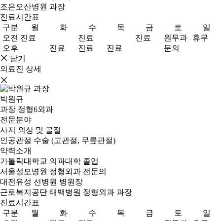
조은오산병원 과장
진료시간표
구분
월
화
수
목
금
토
일
오전
진료
진료
진료
원무과
휴무
오후
진료
진료
진료
문의
닫기
의료진 상세
박원규
과장
정형6외과
전문분야
사지 외상 및 골절
인공관절 수술 (고관절, 무릎관절)
약력소개
가톨릭대학교 의과대학 졸업
서울성모병원 정형외과 전문의
대전유성 선병원 병원장
근로복지공단 태백병원 정형외과 과장
진료시간표
구분
월
화
수
목
금
토
일