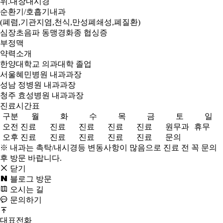
위.대장내시경
순환기/호흡기내과
(폐렴,기관지염,천식,만성폐쇄성,폐질환)
심장초음파 동맹경화종 협싱증
부정맥
약력소개
한양대학교 의과대학 졸업
서울혜민병원 내과과장
성남 정병원 내과과장
청주 효성병원 내과과장
진료시간표
구분
월
화
수
목
금
토
일
오전
진료
진료
진료
진료
진료
원무과
휴무
오후
진료
진료
진료
진료
진료
문의
※ 내과는 촉탁/내시경등 변동사항이 많음으로 진료 전 꼭 문의
후 방문 바랍니다.
닫기
블로그 방문
오시는 길
문의하기
대표전화