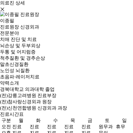
의료진 상세
이종필
진료원장
신경외과
전문분야
치매 진단 및 치료
뇌손상 및 두부외상
두통 및 어지럼증
척추질환 및 경추손상
말초신경질환
노인성 뇌질환
초음파·레이저치료
약력소개
경북대학교 의과대학 졸업
(전)강릉고려병원 진료부장
(전)참사랑신경외과 원장
(전)신천연합병원 신경외과 과장
진료시간표
구분
월
화
수
목
금
토
일
오전
진료
진료
진료
진료
진료
원무과
휴무
오후
진료
진료
진료
진료
진료
문의