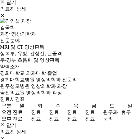
닫기
의료진 상세
김국희
과장
영상의학과
전문분야
MRI 및 CT 영상판독
상복부, 유방, 갑상선, 근골격
두/경부 초음파 및 영상판독
약력소개
경희대학교 의과대학 졸업
경희대학교병원 영상의학과 전문의
원주성모병원 영상의학과 과장
울진의료원 영상의학과 과장
진료시간표
구분
월
화
수
목
금
토
일
오전
진료
진료
진료
진료
진료
원무과
휴무
오후
진료
진료
진료
진료
진료
문의
닫기
의료진 상세