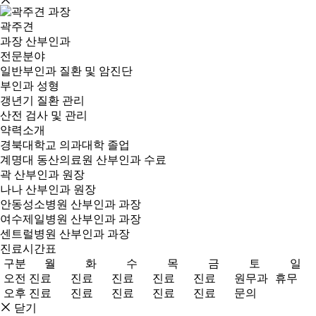
곽주견
과장
산부인과
전문분야
일반부인과 질환 및 암진단
부인과 성형
갱년기 질환 관리
산전 검사 및 관리
약력소개
경북대학교 의과대학 졸업
계명대 동산의료원 산부인과 수료
곽 산부인과 원장
나나 산부인과 원장
안동성소병원 산부인과 과장
여수제일병원 산부인과 과장
센트럴병원 산부인과 과장
진료시간표
구분
월
화
수
목
금
토
일
오전
진료
진료
진료
진료
진료
원무과
휴무
오후
진료
진료
진료
진료
진료
문의
닫기