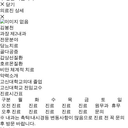
닫기
의료진 상세
김봉천
과장
제2내과
전문분야
당뇨치료
골다공증
갑상선질환
호르몬질환
비만 체계적 치료
약력소개
고신대학교의대 졸업
고신대학교 전임교수
진료시간표
구분
월
화
수
목
금
토
일
오전
진료
진료
진료
진료
진료
원무과
휴무
오후
진료
진료
진료
진료
진료
문의
※ 내과는 촉탁/내시경등 변동사항이 많음으로 진료 전 꼭 문의
후 방문 바랍니다.