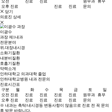
오전
진료
진료
원무과
휴무
오후
진료
진료
진료
문의
닫기
의료진 상세
이광수
과장
제1내과
전문분야
위.대장내시경
소화기질환
내분비질환
호흡기질환
약력소개
인하대학교 의과대학 졸업
인하대학교병원 내과 전문의
진료시간표
구분
월
화
수
목
금
토
일
오전
진료
진료
진료
진료
진료
원무과
휴무
오후
진료
진료
진료
진료
진료
문의
※ 내과는 촉탁/내시경등 변동사항이 많음으로 진료 전 꼭 문의
후 방문 바랍니다.