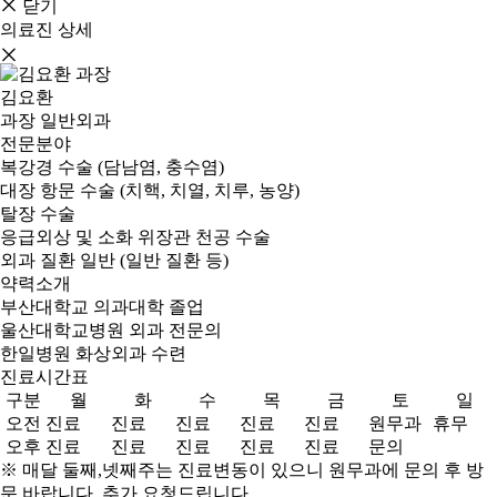
닫기
의료진 상세
김요환
과장
일반외과
전문분야
복강경 수술 (담남염, 충수염)
대장 항문 수술 (치핵, 치열, 치루, 농양)
탈장 수술
응급외상 및 소화 위장관 천공 수술
외과 질환 일반 (일반 질환 등)
약력소개
부산대학교 의과대학 졸업
울산대학교병원 외과 전문의
한일병원 화상외과 수련
진료시간표
구분
월
화
수
목
금
토
일
오전
진료
진료
진료
진료
진료
원무과
휴무
오후
진료
진료
진료
진료
진료
문의
※ 매달 둘째,넷째주는 진료변동이 있으니 원무과에 문의 후 방
문 바랍니다. 추가 요청드립니다.