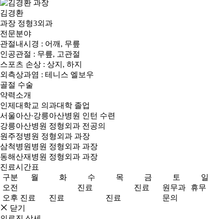
김경환
과장
정형3외과
전문분야
관절내시경 : 어깨, 무릎
인공관절 : 무릎, 고관절
스포츠 손상 : 상지, 하지
외측상과염 : 테니스 엘보우
골절 수술
약력소개
인제대학교 의과대학 졸업
서울아산∙강릉아산병원 인턴 수련
강릉아산병원 정형외과 전공의
원주정병원 정형외과 과장
삼척병원병원 정형외과 과장
동해산재병원 정형외과 과장
진료시간표
구분
월
화
수
목
금
토
일
오전
진료
진료
원무과
휴무
오후
진료
진료
진료
문의
닫기
의료진 상세