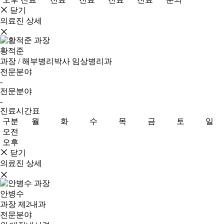
닫기
의료진 상세
황적준
과장 / 해부병리박사
임상병리과
전문분야
-
전문분야
-
진료시간표
구분
월
화
수
목
금
토
일
오전
오후
닫기
의료진 상세
안병수
과장
제2내과
전문분야