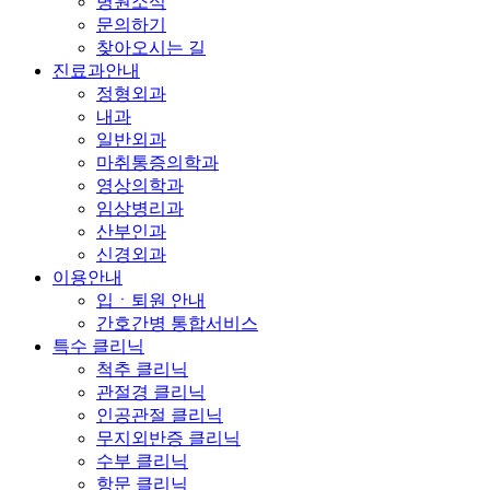
병원소식
문의하기
찾아오시는 길
진료과안내
정형외과
내과
일반외과
마취통증의학과
영상의학과
임상병리과
산부인과
신경외과
이용안내
입ㆍ퇴원 안내
간호간병 통합서비스
특수 클리닉
척추 클리닉
관절경 클리닉
인공관절 클리닉
무지외반증 클리닉
수부 클리닉
항문 클리닉